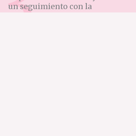
un seguimiento con la
persona/s implicadas del
equipo.
Mi metodología
Un enfoque holístico que se
basa en 3 puntos
primordiales