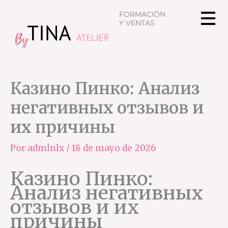
Ir
FORMACIÓN
al
Y VENTAS
contenido
Казино Пинко: Анализ
негативных отзывов и
их причины
Por
admlnlx
/
18 de mayo de 2026
Казино Пинко:
Анализ негативных
отзывов и их
причины