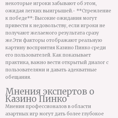
некоторые игроки забывают об этом,
ожидая легких выигрышей.- **Стремление
к победе**: Высокие ожидания могут
привести к недовольству, если игроки не
получают желаемого результата сразу
же.Эти факторы отображают реальную
картину восприятия Казино Пинко среди
его пользователей. Как показывает
практика, важно вести открытый диалог с
пользователями и давать адекватные
обещания.
Мнения экспертов о
Казино Пинко
Мнения профессионалов в области
азартных игр могут дать более глубокое