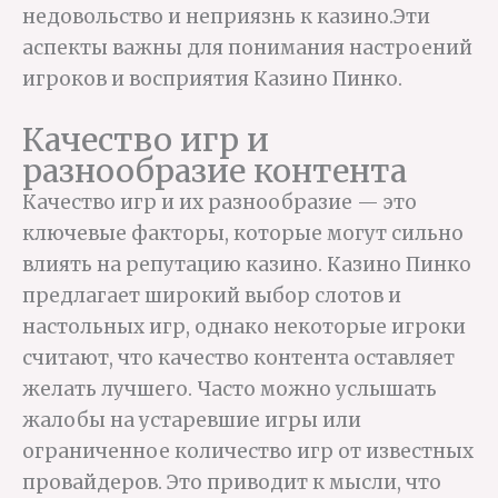
недовольство и неприязнь к казино.Эти
аспекты важны для понимания настроений
игроков и восприятия Казино Пинко.
Качество игр и
разнообразие контента
Качество игр и их разнообразие — это
ключевые факторы, которые могут сильно
влиять на репутацию казино. Казино Пинко
предлагает широкий выбор слотов и
настольных игр, однако некоторые игроки
считают, что качество контента оставляет
желать лучшего. Часто можно услышать
жалобы на устаревшие игры или
ограниченное количество игр от известных
провайдеров. Это приводит к мысли, что