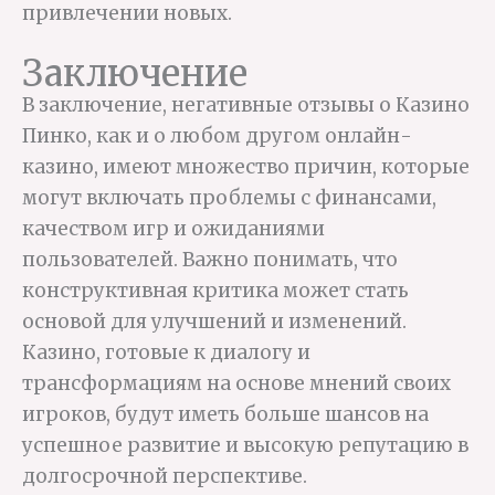
привлечении новых.
Заключение
В заключение, негативные отзывы о Казино
Пинко, как и о любом другом онлайн-
казино, имеют множество причин, которые
могут включать проблемы с финансами,
качеством игр и ожиданиями
пользователей. Важно понимать, что
конструктивная критика может стать
основой для улучшений и изменений.
Казино, готовые к диалогу и
трансформациям на основе мнений своих
игроков, будут иметь больше шансов на
успешное развитие и высокую репутацию в
долгосрочной перспективе.