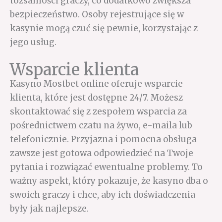
tożsamości graczy, co dodatkowo zwiększa
bezpieczeństwo. Osoby rejestrujące się w
kasynie mogą czuć się pewnie, korzystając z
jego usług.
Wsparcie klienta
Kasyno Mostbet online oferuje wsparcie
klienta, które jest dostępne 24/7. Możesz
skontaktować się z zespołem wsparcia za
pośrednictwem czatu na żywo, e-maila lub
telefonicznie. Przyjazna i pomocna obsługa
zawsze jest gotowa odpowiedzieć na Twoje
pytania i rozwiązać ewentualne problemy. To
ważny aspekt, który pokazuje, że kasyno dba o
swoich graczy i chce, aby ich doświadczenia
były jak najlepsze.