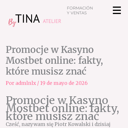
Ir
FORMACIÓN
al
Y VENTAS
contenido
Promocje w Kasyno
Mostbet online: fakty,
które musisz znać
Por
admlnlx
/
19 de mayo de 2026
Promocje w Kasyno
Mostbet online: fakty,
które musisz znać
Cześć, nazywam się Piotr Kowalski i dzisiaj