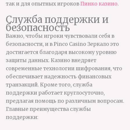
так и для опытных игроков
Пинко казино
.
Служба поддержки и
безопасность
Важно, чтобы игроки чувствовали себя в
безопасности, и в Pinco Casino Зеркало это
достигается благодаря высокому уровню
защиты данных. Казино внедряет
современные технологии шифрования, что
обеспечивает надежность финансовых
транзакций. Кроме того, служба
поддержки работает круглосуточно,
предлагая помощь по различным вопросам.
Главные преимущества службы
поддержки: