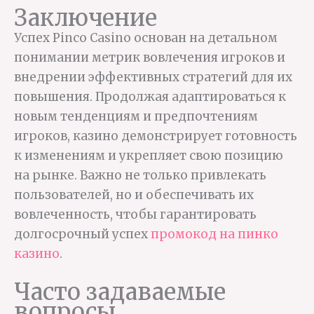
Заключение
Успех Pinco Casino основан на детальном
понимании метрик вовлечения игроков и
внедрении эффективных стратегий для их
повышения. Продолжая адаптироваться к
новым тенденциям и предпочтениям
игроков, казино демонстрирует готовность
к изменениям и укрепляет свою позицию
на рынке. Важно не только привлекать
пользователей, но и обеспечивать их
вовлеченность, чтобы гарантировать
долгосрочный успех
промокод на пинко
казино
.
Часто задаваемые
вопросы