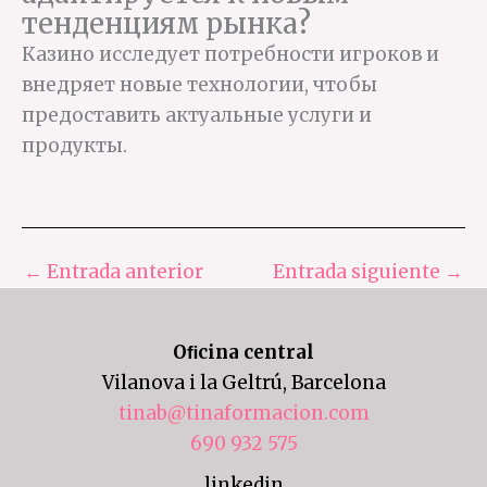
тенденциям рынка?
Казино исследует потребности игроков и
внедряет новые технологии, чтобы
предоставить актуальные услуги и
продукты.
←
Entrada anterior
Entrada siguiente
→
Oﬁcina central
Vilanova i la Geltrú, Barcelona
tinab@tinaformacion.com
690 932 575
linkedin