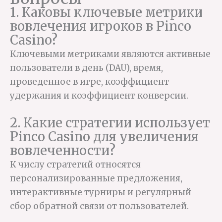
1. Каковы ключевые метрики
вовлечения игроков в Pinco
Casino?
Ключевыми метриками являются активные
пользователи в день (DAU), время,
проведенное в игре, коэффициент
удержания и коэффициент конверсии.
2. Какие стратегии использует
Pinco Casino для увеличения
вовлеченности?
К числу стратегий относятся
персонализированные предложения,
интерактивные турниры и регулярный
сбор обратной связи от пользователей.