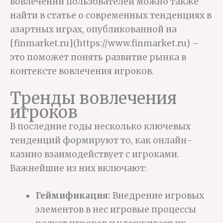
вовлечении пользователей можно также
найти в статье о современных тенденциях в
азартных играх, опубликованной на
[finmarket.ru](https://www.finmarket.ru) –
это поможет понять развитие рынка в
контексте вовлечения игроков.
Тренды вовлечения
игроков
В последние годы несколько ключевых
тенденций формируют то, как онлайн-
казино взаимодействует с игроками.
Важнейшие из них включают:
Геймификация:
Внедрение игровых
элементов в нес игровые процессы