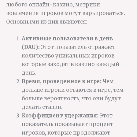
любого онлайн-казино, метрики
вовлечения игроков могут варьироваться.
Основными из них являются:
Активные пользователи в день
(DAU):
Этот показатель отражает
количество уникальных игроков,
которые заходят в казино каждый
день.
Время, проведенное в игре:
Чем
дольше игроки остаются в игре, тем
больше вероятность, что они будут
делать ставки.
Коэффициент удержания:
Этот
показатель показывает процент
игроков, которые продолжают