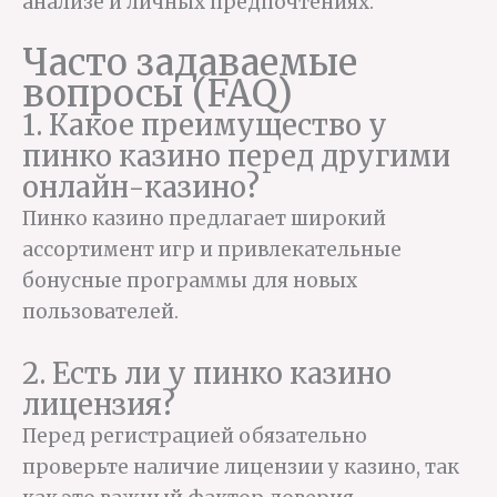
анализе и личных предпочтениях.
Часто задаваемые
вопросы (FAQ)
1. Какое преимущество у
пинко казино перед другими
онлайн-казино?
Пинко казино предлагает широкий
ассортимент игр и привлекательные
бонусные программы для новых
пользователей.
2. Есть ли у пинко казино
лицензия?
Перед регистрацией обязательно
проверьте наличие лицензии у казино, так