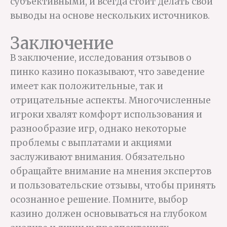
субъективными, и всегда стоит делать свои
выводы на основе нескольких источников.
Заключение
В заключение, исследования отзывов о
пинко казино показывают, что заведение
имеет как положительные, так и
отрицательные аспекты. Многочисленные
игроки хвалят комфорт использования и
разнообразие игр, однако некоторые
проблемы с выплатами и акциями
заслуживают внимания. Обязательно
обращайте внимание на мнения экспертов
и пользовательские отзывы, чтобы принять
осознанное решение. Помните, выбор
казино должен основываться на глубоком