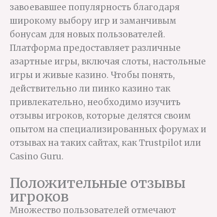
завоевавшее популярность благодаря
широкому выбору игр и заманчивым
бонусам для новых пользователей.
Платформа предоставляет различные
азартные игры, включая слоты, настольные
игры и живые казино. Чтобы понять,
действительно ли пинко казино так
привлекательно, необходимо изучить
отзывы игроков, которые делятся своим
опытом на специализированных форумах и
отзывах на таких сайтах, как Trustpilot или
Casino Guru.
Положительные отзывы
игроков
Множество пользователей отмечают