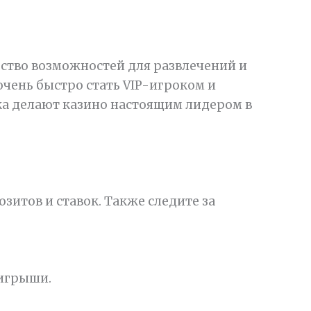
ство возможностей для развлечений и
очень быстро стать VIP-игроком и
ка делают казино настоящим лидером в
итов и ставок. Также следите за
оигрыши.