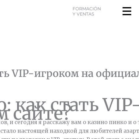
FORMACIÓN
Y VENTAS
ать VIP-игроком на официа
: как стать VIP
 сайте?
в, и сегодня я расскажу вам о казино пинко и о 
стало настоящей находкой для любителей азарт