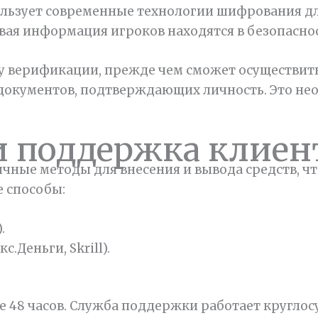
пользует современные технологии шифрования д
вая информация игроков находятся в безопасно
 верификации, прежде чем сможет осуществить
документов, подтверждающих личность. Это не
и поддержка клиен
чные методы для внесения и вывода средств, ч
 способы:
.
.Деньги, Skrill).
е 48 часов. Служба поддержки работает круглос