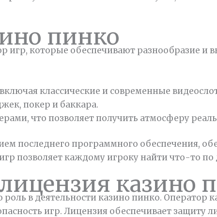
зино пинко
 игр, которые обеспечивают разнообразие и вы
 включая классические и современные видеосло
жек, покер и баккара.
рами, что позволяет получить атмосферу реаль
нием последнего программного обеспечения, об
игр позволяет каждому игроку найти что-то по 
 лицензия казино 
 роль в деятельности казино пинко. Оператор 
зопасность игр. Лицензия обеспечивает защиту 