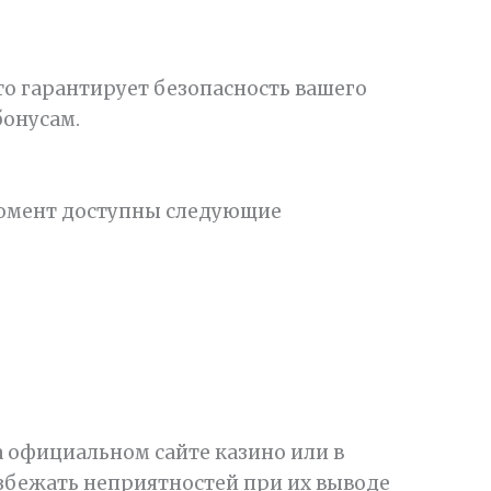
о гарантирует безопасность вашего
бонусам.
момент доступны следующие
 официальном сайте казино или в
избежать неприятностей при их выводе