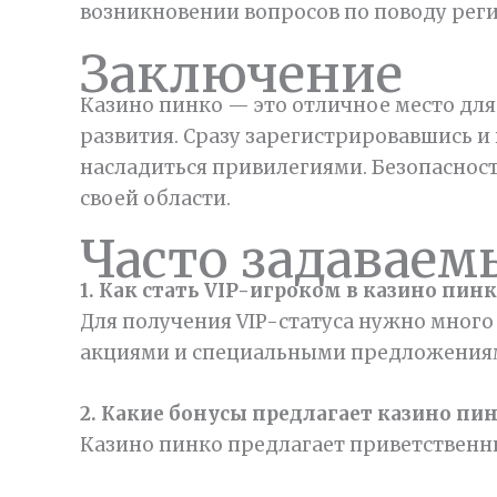
возникновении вопросов по поводу реги
Заключение
Казино пинко — это отличное место дл
развития. Сразу зарегистрировавшись и
насладиться привилегиями. Безопаснос
своей области.
Часто задаваем
1. Как стать VIP-игроком в казино пин
Для получения VIP-статуса нужно много
акциями и специальными предложения
2. Какие бонусы предлагает казино пи
Казино пинко предлагает приветственн