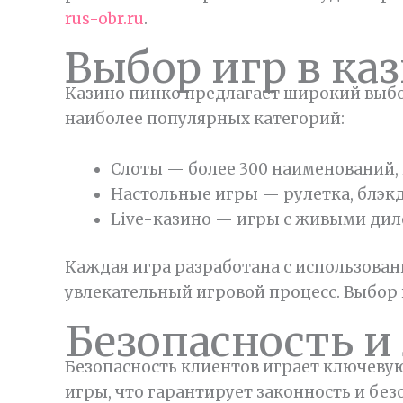
rus-obr.ru
.
Выбор игр в ка
Казино пинко предлагает широкий выбор
наиболее популярных категорий:
Слоты — более 300 наименований,
Настольные игры — рулетка, блэкд
Live-казино — игры с живыми диле
Каждая игра разработана с использова
увлекательный игровой процесс. Выбор 
Безопасность и
Безопасность клиентов играет ключевую
игры, что гарантирует законность и бе