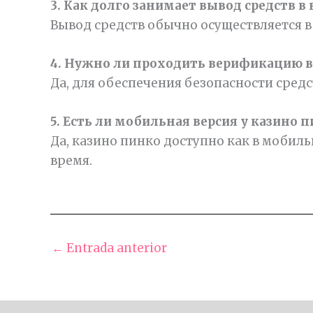
3. Как долго занимает вывод средств в
Вывод средств обычно осуществляется в 
4. Нужно ли проходить верификацию в
Да, для обеспечения безопасности сре
5. Есть ли мобильная версия у казино 
Да, казино пинко доступно как в мобиль
время.
←
Entrada anterior