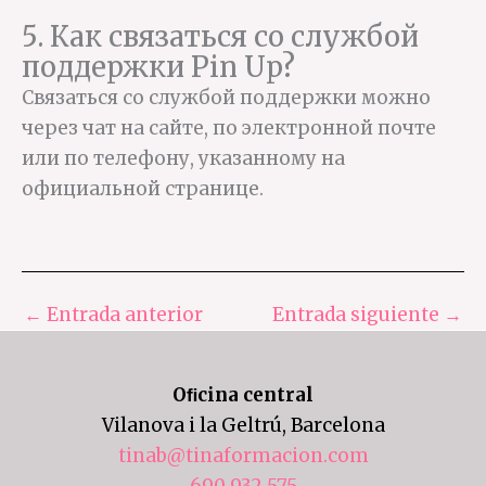
5. Как связаться со службой
поддержки Pin Up?
Связаться со службой поддержки можно
через чат на сайте, по электронной почте
или по телефону, указанному на
официальной странице.
←
Entrada anterior
Entrada siguiente
→
Oﬁcina central
Vilanova i la Geltrú, Barcelona
tinab@tinaformacion.com