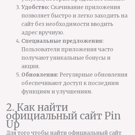
Удобство:
Скачивание приложения
позволяет быстро и легко заходить на
сайт без необходимости вводить
адрес вручную.
Специальные предложения:
Пользователи приложения часто
получают уникальные бонусы и
акции.
Обновления:
Регулярные обновления
обеспечивают доступ к последним
функциям и улучшениям.
2. Как найти
официальный сайт Pin
Up
Для того чтобы найти официальный сайт