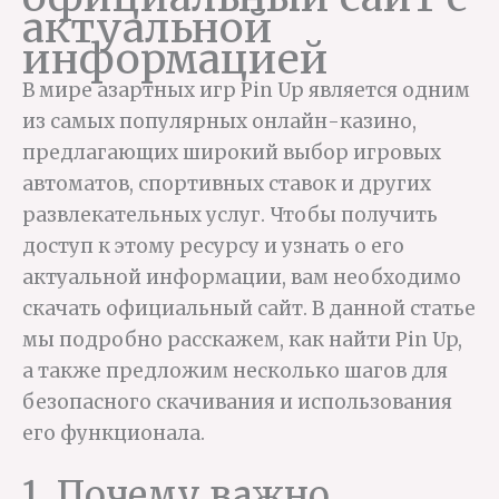
актуальной
информацией
В мире азартных игр Pin Up является одним
из самых популярных онлайн-казино,
предлагающих широкий выбор игровых
автоматов, спортивных ставок и других
развлекательных услуг. Чтобы получить
доступ к этому ресурсу и узнать о его
актуальной информации, вам необходимо
скачать официальный сайт. В данной статье
мы подробно расскажем, как найти Pin Up,
а также предложим несколько шагов для
безопасного скачивания и использования
его функционала.
1. Почему важно