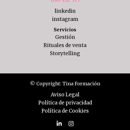
690 932 575
linkedin
instagram
Servicios
Gestión
Rituales de venta
Storytelling
© Copyright: Tina Formación
Aviso Legal
Política de privacidad
Política de Cookies