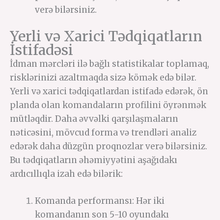
verə bilərsiniz.
Yerli və Xarici Tədqiqatların
İstifadəsi
İdman mərcləri ilə bağlı statistikalar toplamaq,
risklərinizi azaltmaqda sizə kömək edə bilər.
Yerli və xarici tədqiqatlardan istifadə edərək, ön
planda olan komandaların profilini öyrənmək
mütləqdir. Daha əvvəlki qarşılaşmaların
nəticəsini, mövcud forma və trendləri analiz
edərək daha düzgün proqnozlar verə bilərsiniz.
Bu tədqiqatların əhəmiyyətini aşağıdakı
ardıcıllıqla izah edə bilərik:
Komanda performansı: Hər iki
komandanın son 5-10 oyundakı