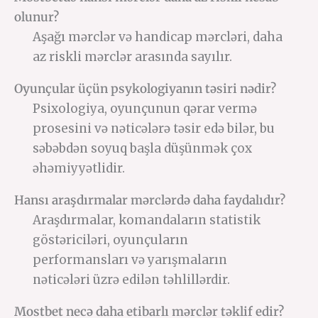
olunur?
Aşağı mərclər və handicap mərcləri, daha
az riskli mərclər arasında sayılır.
Oyunçular üçün psykologiyanın təsiri nədir?
Psixologiya, oyunçunun qərar vermə
prosesini və nəticələrə təsir edə bilər, bu
səbəbdən soyuq başla düşünmək çox
əhəmiyyətlidir.
Hansı araşdırmalar mərclərdə daha faydalıdır?
Araşdırmalar, komandaların statistik
göstəriciləri, oyunçuların
performansları və yarışmaların
nəticələri üzrə edilən təhlillərdir.
Mostbet necə daha etibarlı mərclər təklif edir?