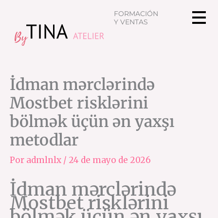
Ir
FORMACIÓN
al
Y VENTAS
contenido
İdman mərclərində
Mostbet risklərini
bölmək üçün ən yaxşı
metodlar
Por
admlnlx
/
24 de mayo de 2026
İdman mərclərində
Mostbet risklərini
bölmək üçün ən yaxşı