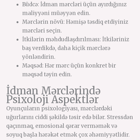
Büdcə: İdman mərcləri üçün ayırdığınız
maliyyəni müəyyən edin.
Mərclərin növü: Həmişə təsdiq etdiyiniz
mərcləri seçin.
İtkilərin məhdudlaşdırılması: İtkiləriniz
baş verdikdə, daha kiçik mərclərə
yönləndirin.
Məqsəd: Hər mərc üçün konkret bir
məqsəd təyin edin.
İdman Mərclərində
Psixoloji Aspektlər
Oyunçuların psixologiyası, mərclərdəki
uğurlarını ciddi şəkildə təsir edə bilər. Stressdən
qaçınmaq, emosional qərar verməmək və
soyuq başla hərəkət etmək çox əhəmiyyətlidir.