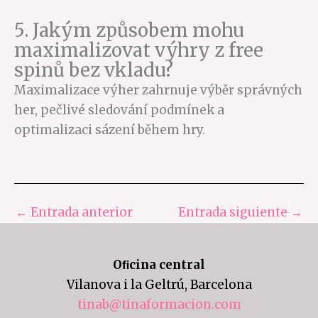
5. Jakým způsobem mohu
maximalizovat výhry z free
spinů bez vkladu?
Maximalizace výher zahrnuje výběr správných
her, pečlivé sledování podmínek a
optimalizaci sázení během hry.
←
Entrada anterior
Entrada siguiente
→
Oﬁcina central
Vilanova i la Geltrú, Barcelona
tinab@tinaformacion.com