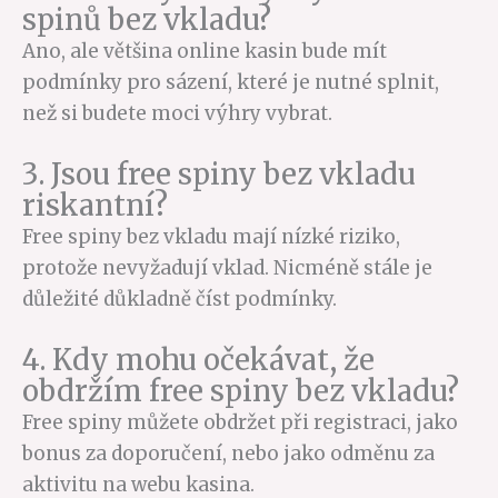
spinů bez vkladu?
Ano, ale většina online kasin bude mít
podmínky pro sázení, které je nutné splnit,
než si budete moci výhry vybrat.
3. Jsou free spiny bez vkladu
riskantní?
Free spiny bez vkladu mají nízké riziko,
protože nevyžadují vklad. Nicméně stále je
důležité důkladně číst podmínky.
4. Kdy mohu očekávat, že
obdržím free spiny bez vkladu?
Free spiny můžete obdržet při registraci, jako
bonus za doporučení, nebo jako odměnu za
aktivitu na webu kasina.