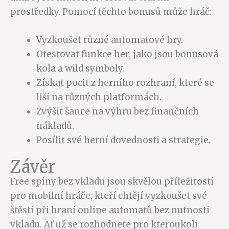
prostředky. Pomocí těchto bonusů může hráč:
Vyzkoušet různé automatové hry.
Otestovat funkce her, jako jsou bonusová
kola a wild symboly.
Získat pocit z herního rozhraní, které se
liší na různých platformách.
Zvýšit šance na výhru bez finančních
nákladů.
Posílit své herní dovednosti a strategie.
Závěr
Free spiny bez vkladu jsou skvělou příležitostí
pro mobilní hráče, kteří chtějí vyzkoušet své
štěstí při hraní online automatů bez nutnosti
vkladu. Ať už se rozhodnete pro kteroukoli