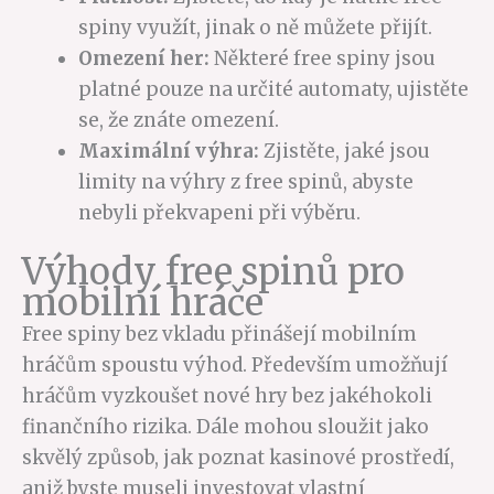
spiny využít, jinak o ně můžete přijít.
Omezení her:
Některé free spiny jsou
platné pouze na určité automaty, ujistěte
se, že znáte omezení.
Maximální výhra:
Zjistěte, jaké jsou
limity na výhry z free spinů, abyste
nebyli překvapeni při výběru.
Výhody free spinů pro
mobilní hráče
Free spiny bez vkladu přinášejí mobilním
hráčům spoustu výhod. Především umožňují
hráčům vyzkoušet nové hry bez jakéhokoli
finančního rizika. Dále mohou sloužit jako
skvělý způsob, jak poznat kasinové prostředí,
aniž byste museli investovat vlastní