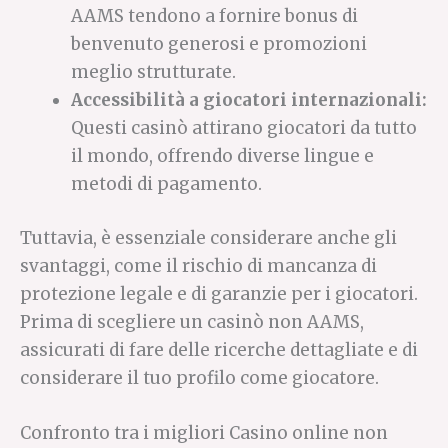
AAMS tendono a fornire bonus di
benvenuto generosi e promozioni
meglio strutturate.
Accessibilità a giocatori internazionali:
Questi casinò attirano giocatori da tutto
il mondo, offrendo diverse lingue e
metodi di pagamento.
Tuttavia, è essenziale considerare anche gli
svantaggi, come il rischio di mancanza di
protezione legale e di garanzie per i giocatori.
Prima di scegliere un casinò non AAMS,
assicurati di fare delle ricerche dettagliate e di
considerare il tuo profilo come giocatore.
Confronto tra i migliori Casino online non