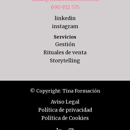
690 932 575
linkedin
instagram
Servicios
Gestión
Rituales de venta
Storytelling
© Copyright: Tina Formación
Aviso Legal
Política de privacidad
Política de Cookies