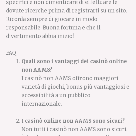
specifici e non dimenticare di effettuare le
dovute ricerche prima di registrarti su un sito.
Ricorda sempre di giocare in modo
responsabile. Buona fortuna e che il
divertimento abbia inizio!
FAQ
Quali sono i vantaggi dei casinò online
non AAMS?
I casinò non AAMS offrono maggiori
varietà di giochi, bonus più vantaggiosi e
accessibilità a un pubblico
internazionale.
I casinò online non AAMS sono sicuri?
Non tutti i casinò non AAMS sono sicuri.