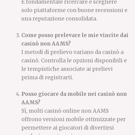
È fondamentale ricercare e scegliere
solo piattaforme con buone recensioni e
una reputazione consolidata.
Come posso prelevare le mie vincite dai
casinò non AAMS?
I metodi di prelievo variano da casinò a
casinò. Controlla le opzioni disponibili e
le tempistiche associate ai prelievi
prima di registrarti.
Posso giocare da mobile nei casinò non
AAMS?
Sì, molti casinò online non AAMS
offrono versioni mobile ottimizzate per
permettere ai giocatori di divertirsi