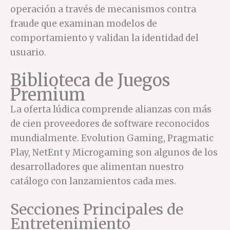
operación a través de mecanismos contra
fraude que examinan modelos de
comportamiento y validan la identidad del
usuario.
Biblioteca de Juegos
Premium
La oferta lúdica comprende alianzas con más
de cien proveedores de software reconocidos
mundialmente. Evolution Gaming, Pragmatic
Play, NetEnt y Microgaming son algunos de los
desarrolladores que alimentan nuestro
catálogo con lanzamientos cada mes.
Secciones Principales de
Entretenimiento