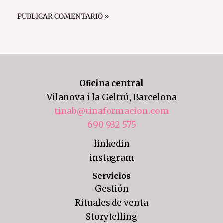
Oﬁcina central
Vilanova i la Geltrú, Barcelona
tinab@tinaformacion.com
690 932 575
linkedin
instagram
Servicios
Gestión
Rituales de venta
Storytelling