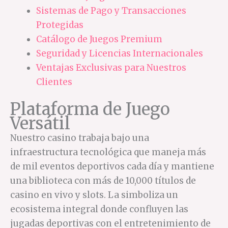
Sistemas de Pago y Transacciones
Protegidas
Catálogo de Juegos Premium
Seguridad y Licencias Internacionales
Ventajas Exclusivas para Nuestros
Clientes
Plataforma de Juego
Versátil
Nuestro casino trabaja bajo una
infraestructura tecnológica que maneja más
de mil eventos deportivos cada día y mantiene
una biblioteca con más de 10,000 títulos de
casino en vivo y slots. La simboliza un
ecosistema integral donde confluyen las
jugadas deportivas con el entretenimiento de