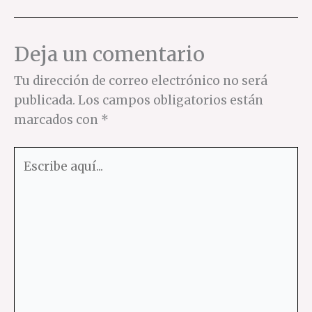
Deja un comentario
Tu dirección de correo electrónico no será
publicada.
Los campos obligatorios están
marcados con
*
Escribe
aquí...