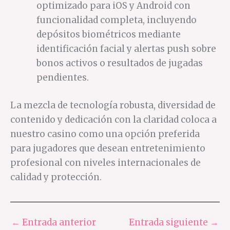
optimizado para iOS y Android con
funcionalidad completa, incluyendo
depósitos biométricos mediante
identificación facial y alertas push sobre
bonos activos o resultados de jugadas
pendientes.
La mezcla de tecnología robusta, diversidad de
contenido y dedicación con la claridad coloca a
nuestro casino como una opción preferida
para jugadores que desean entretenimiento
profesional con niveles internacionales de
calidad y protección.
←
Entrada anterior
Entrada siguiente
→