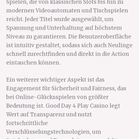
Spielen, die von klassischen Slots bis hin zu
modernen Videoautomaten und Tischspielen
reicht. Jeder Titel wurde ausgewählt, um
Spannung und Unterhaltung auf höchstem
Niveau zu garantieren. Die Benutzeroberfläche
ist intuitiv gestaltet, sodass sich auch Neulinge
schnell zurechtfinden und direkt in die Action
eintauchen können.
Ein weiterer wichtiger Aspekt ist das
Engagement für Sicherheit und Fairness, das
bei Online-Glücksspielen von größter
Bedeutung ist. Good Day 4 Play Casino legt
Wert auf Transparenz und nutzt
fortschrittliche
Verschlüsselungstechnologien, um