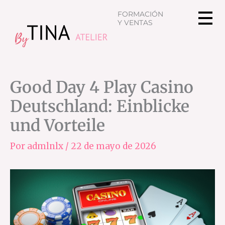
Ir
FORMACIÓN
al
Y VENTAS
contenido
Good Day 4 Play Casino
Deutschland: Einblicke
und Vorteile
Por
admlnlx
/
22 de mayo de 2026