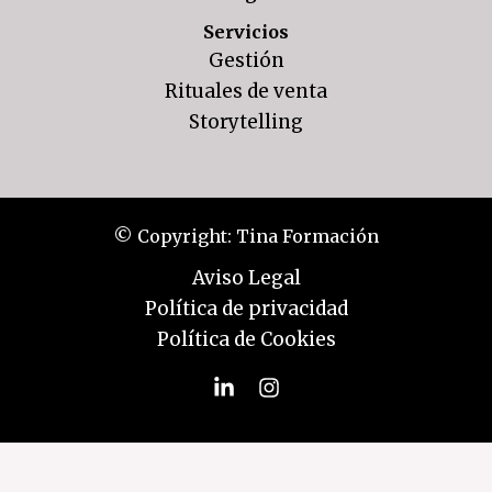
Servicios
Gestión
Rituales de venta
Storytelling
© Copyright: Tina Formación
Aviso Legal
Política de privacidad
Política de Cookies