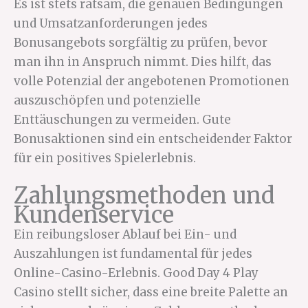
Es ist stets ratsam, die genauen Bedingungen
und Umsatzanforderungen jedes
Bonusangebots sorgfältig zu prüfen, bevor
man ihn in Anspruch nimmt. Dies hilft, das
volle Potenzial der angebotenen Promotionen
auszuschöpfen und potenzielle
Enttäuschungen zu vermeiden. Gute
Bonusaktionen sind ein entscheidender Faktor
für ein positives Spielerlebnis.
Zahlungsmethoden und
Kundenservice
Ein reibungsloser Ablauf bei Ein- und
Auszahlungen ist fundamental für jedes
Online-Casino-Erlebnis. Good Day 4 Play
Casino stellt sicher, dass eine breite Palette an