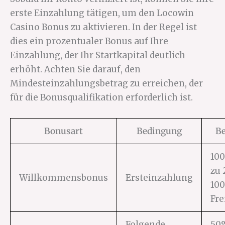
erste Einzahlung tätigen, um den Locowin
Casino Bonus zu aktivieren. In der Regel ist
dies ein prozentualer Bonus auf Ihre
Einzahlung, der Ihr Startkapital deutlich
erhöht. Achten Sie darauf, den
Mindesteinzahlungsbetrag zu erreichen, der
für die Bonusqualifikation erforderlich ist.
Bonusart
Bedingung
Be
100
zu 
Willkommensbonus
Ersteinzahlung
100
Fre
Folgende
50