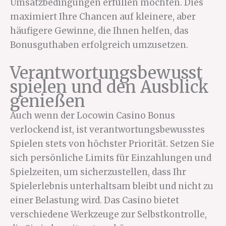
Umsatzbedingungen erfüllen möchten. Dies
maximiert Ihre Chancen auf kleinere, aber
häufigere Gewinne, die Ihnen helfen, das
Bonusguthaben erfolgreich umzusetzen.
Verantwortungsbewusst
spielen und den Ausblick
genießen
Auch wenn der Locowin Casino Bonus
verlockend ist, ist verantwortungsbewusstes
Spielen stets von höchster Priorität. Setzen Sie
sich persönliche Limits für Einzahlungen und
Spielzeiten, um sicherzustellen, dass Ihr
Spielerlebnis unterhaltsam bleibt und nicht zu
einer Belastung wird. Das Casino bietet
verschiedene Werkzeuge zur Selbstkontrolle,