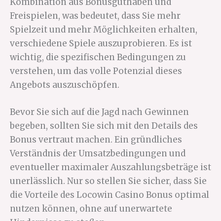
Kombination aus Bonusguthaben und
Freispielen, was bedeutet, dass Sie mehr
Spielzeit und mehr Möglichkeiten erhalten,
verschiedene Spiele auszuprobieren. Es ist
wichtig, die spezifischen Bedingungen zu
verstehen, um das volle Potenzial dieses
Angebots auszuschöpfen.
Bevor Sie sich auf die Jagd nach Gewinnen
begeben, sollten Sie sich mit den Details des
Bonus vertraut machen. Ein gründliches
Verständnis der Umsatzbedingungen und
eventueller maximaler Auszahlungsbeträge ist
unerlässlich. Nur so stellen Sie sicher, dass Sie
die Vorteile des Locowin Casino Bonus optimal
nutzen können, ohne auf unerwartete