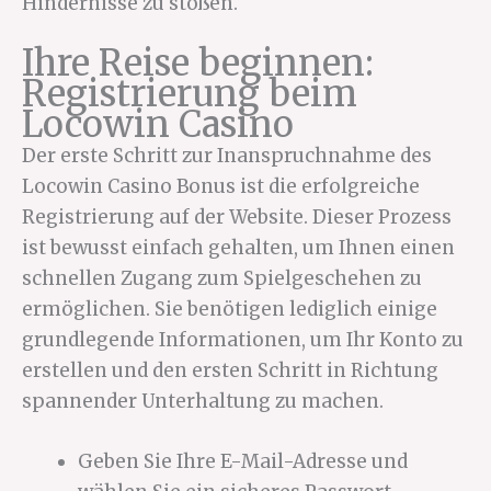
Hindernisse zu stoßen.
Ihre Reise beginnen:
Registrierung beim
Locowin Casino
Der erste Schritt zur Inanspruchnahme des
Locowin Casino Bonus ist die erfolgreiche
Registrierung auf der Website. Dieser Prozess
ist bewusst einfach gehalten, um Ihnen einen
schnellen Zugang zum Spielgeschehen zu
ermöglichen. Sie benötigen lediglich einige
grundlegende Informationen, um Ihr Konto zu
erstellen und den ersten Schritt in Richtung
spannender Unterhaltung zu machen.
Geben Sie Ihre E-Mail-Adresse und